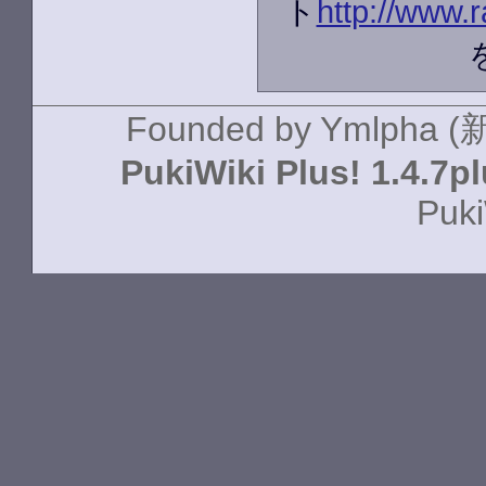
ト
http://www.r
Founded by
Ymlpha (
PukiWiki Plus! 1.4.7p
Puki