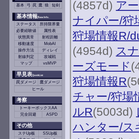
(4857d)
アー
基本
弓
罠
鷹
狼
短剣
基本情報
ナイパー/狩
Base Info.
ステータス
所持限界量
必要経験値
属性表
狩場情報R/d
状態異常
射程距離
移動速度
MobAI
(4954d)
スナ
操作方法
ディレイ
射線判定
攻城戦
ーズモード
(
マップ
vsMVP
早見表
QuickList
狩場情報R
(
罠ダメージ
鷹ダメージ
ヒール
チャー/狩場
考察
ルR
(5003d)
トーキーボックスAA
完全回避
ASPD
ハンター/ス
その他
ステUp板
SSUp板