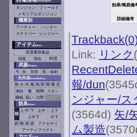
HuntingInfo.
効果/簡易備
ダンジョン
フィールド
メモリアルダンジョン
詳細備考
職業別
アーチャー
ハンター
スナイパー
レンジャー
Trackback(0
アイテム
Item
Link:
リンク
高需要収集品
回復
強化
料理
武器
RecentDelet
Weapon
弓
矢
矢筒
罠
短剣
矢作成
ArrowMaking
報/dun
(3545
無
火
水
風
地
聖
闇
毒
念
凍結
毒
暗闇
スタン
ンジャー/ス
睡眠
呪い
沈黙
防具
Armor
(3564d)
矢/
上
中
下
上中
上下
頭
上中下
中下
鎧
靴
肩
盾
アクセサリ
ム製造
(3570
アーティファクト
カード
Card