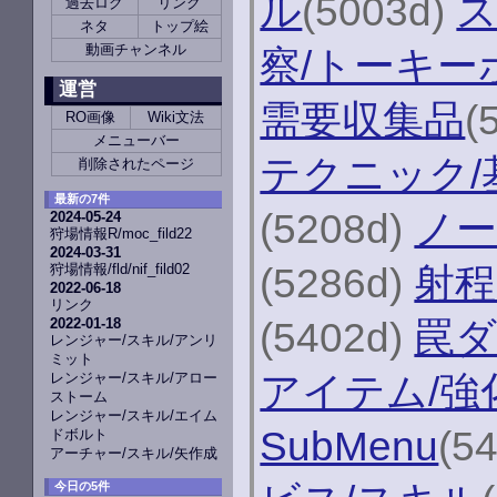
ル
(5003d)
ス
過去ログ
リンク
ネタ
トップ絵
動画チャンネル
察/トーキー
運営
需要収集品
(
RO画像
Wiki文法
メニューバー
テクニック/
削除されたページ
最新の7件
(5208d)
ノー
2024-05-24
狩場情報R/moc_fild22
2024-03-31
(5286d)
射程
狩場情報/fld/nif_fild02
2022-06-18
リンク
(5402d)
罠
2022-01-18
レンジャー/スキル/アンリ
ミット
アイテム/強
レンジャー/スキル/アロー
ストーム
レンジャー/スキル/エイム
SubMenu
(5
ドボルト
アーチャー/スキル/矢作成
今日の5件