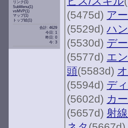
ビス/スキル
リンク
(1)
SubMenu
(1)
vsMVP
(1)
(5475d)
ア
マップ
(1)
トップ絵
(1)
(5529d)
ハ
合計: 4629
今日: 1
昨日: 0
(5530d)
デー
今: 3
(5577d)
エ
頭
(5583d)
オ
(5594d)
デ
(5602d)
カ
(5657d)
射線
ネタ
(5667d