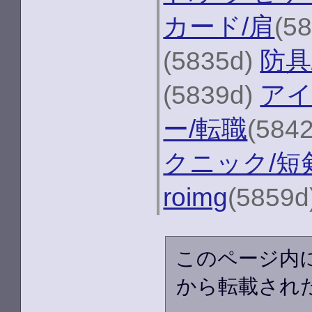
カード/肩
(5
(5835d)
防具
(5839d)
アイ
ー/転職
(584
クニック/短
roimg
(5859d
このページ内
から転載され