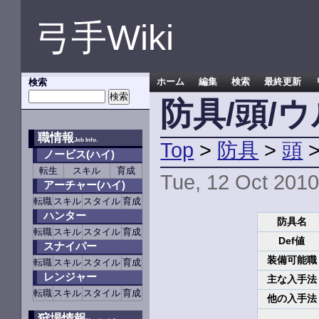
弓手Wiki
検索
ホーム
編集
検索
最終更新
防具/頭/
職情報
Job Info.
Top
>
防具
>
頭
ノービス(ハイ)
転生
スキル
育成
Tue, 12 Oct 2010
アーチャー(ハイ)
転職
スキル
スタイル
育成
ハンター
防具名
転職
スキル
スタイル
育成
Def値
スナイパー
装備可能職
転職
スキル
スタイル
育成
レンジャー
主な入手法
転職
スキル
スタイル
育成
他の入手法
狩場情報