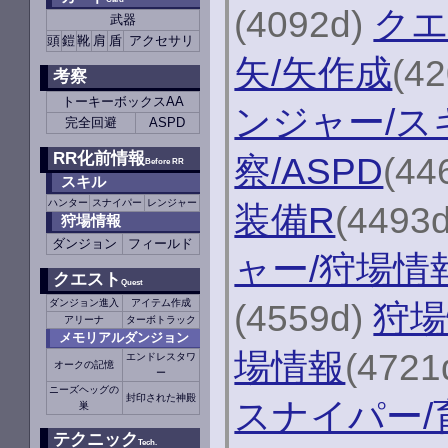
(4092d)
クエ
武器
頭
鎧
靴
肩
盾
アクセサリ
矢/矢作成
(4
考察
トーキーボックスAA
ンジャー/ス
完全回避
ASPD
RR化前情報
察/ASPD
(44
Before RR
スキル
ハンター
スナイパー
レンジャー
装備R
(4493
狩場情報
ダンジョン
フィールド
ャー/狩場情
クエスト
Quest
ダンジョン進入
アイテム作成
(4559d)
狩場
アリーナ
ターボトラック
メモリアルダンジョン
場情報
(4721
エンドレスタワ
オークの記憶
ー
ニーズヘッグの
封印された神殿
スナイパー/
巣
テクニック
Tech.