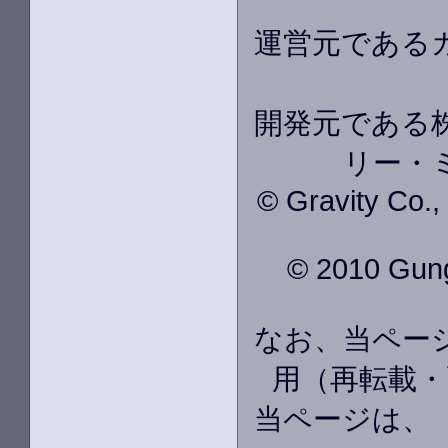
運営元である
開発元である株
リー・
© Gravity Co.
© 2010 GungH
なお、当ペー
用（再転載・
当ページは、