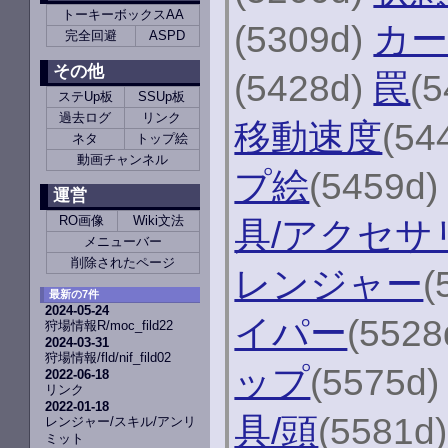
トーキーボックスAA
(5309d)
カー
完全回避
ASPD
その他
(5428d)
罠
(
ステUp板
SSUp板
過去ログ
リンク
移動速度
(54
ネタ
トップ絵
動画チャンネル
プ絵
(5459d
運営
RO画像
Wiki文法
具/アクセサ
メニューバー
削除されたページ
レンジャー
(
最新の7件
2024-05-24
イパー
(5528
狩場情報R/moc_fild22
2024-03-31
狩場情報/fld/nif_fild02
ップ
(5575d
2022-06-18
リンク
2022-01-18
具/頭
(5581d
レンジャー/スキル/アンリ
ミット