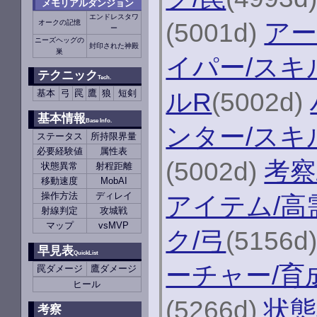
メモリアルダンジョン
エンドレスタワ
(5001d)
アー
オークの記憶
ー
ニーズヘッグの
封印された神殿
巣
イパー/スキ
テクニック
Tech.
ルR
(5002d)
基本
弓
罠
鷹
狼
短剣
基本情報
Base Info.
ンター/スキ
ステータス
所持限界量
必要経験値
属性表
(5002d)
考察
状態異常
射程距離
移動速度
MobAI
操作方法
ディレイ
アイテム/高
射線判定
攻城戦
マップ
vsMVP
ク/弓
(5156d
早見表
QuickList
ーチャー/育
罠ダメージ
鷹ダメージ
ヒール
(5266d)
状態
考察