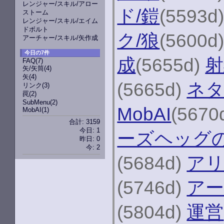
レンジャー/スキル/アロー
ド/鎧
(5593d
ストーム
レンジャー/スキル/エイム
ドボルト
ク/狼
(5600d
アーチャー/スキル/矢作成
今日の7件
成
(5655d)
射
FAQ
(7)
矢/矢筒
(4)
矢
(4)
(5665d)
ネ
リンク
(3)
罠
(2)
SubMenu
(2)
MobAI
(5670
MobAI
(1)
合計: 3159
今日: 1
ーズヘッグ
昨日: 0
今: 2
(5684d)
ア
(5746d)
アー
(5804d)
運営