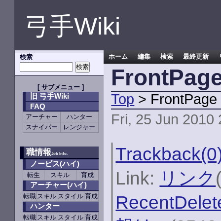
弓手Wiki
検索
ホーム
編集
検索
最終更新
FrontPag
[
サブメニュー
]
Top
> FrontPage
旧 弓手Wiki
FAQ
Fri, 25 Jun 2010
アーチャー
ハンター
スナイパー
レンジャー
Trackback(0
職情報
Job Info.
ノービス(ハイ)
Link:
リンク
転生
スキル
育成
アーチャー(ハイ)
RecentDelet
転職
スキル
スタイル
育成
ハンター
転職
スキル
スタイル
育成