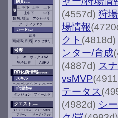
ャー/狩場情
防具
Armor
上
中
下
上中
上下
頭
(4557d)
狩場
上中下
中下
鎧
靴
肩
盾
アクセサリ
場情報
(4720
アーティファクト
カード
Card
武器
クト
(4818d
頭
鎧
靴
肩
盾
アクセサリ
ンター/育成
考察
トーキーボックスAA
(4887d)
スナ
完全回避
ASPD
RR化前情報
Before RR
vsMVP
(491
スキル
ハンター
スナイパー
レンジャー
テータス
(49
狩場情報
ダンジョン
フィールド
(4982d)
シ
クエスト
Quest
ダンジョン進入
アイテム作成
ク/罠
(4993d
アリーナ
ターボトラック