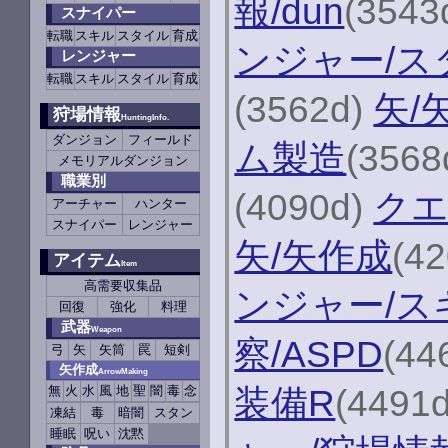
報/dun
(3543
スナイパー
転職
スキル
スタイル
育成
ンジャー/ス
レンジャー
転職
スキル
スタイル
育成
(3562d)
矢/
狩場情報
HuntingInfo.
ダンジョン
フィールド
ム製造
(3568
メモリアルダンジョン
職業別
(4090d)
クエ
アーチャー
ハンター
スナイパー
レンジャー
矢/矢作成
(4
アイテム
Item
高需要収集品
ンジャー/ス
回復
強化
料理
武器
Weapon
察/ASPD
(44
弓
矢
矢筒
罠
短剣
矢作成
ArrowMaking
装備R
(4491
無
火
水
風
地
聖
闇
毒
念
凍結
毒
暗闇
スタン
睡眠
呪い
沈黙