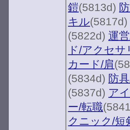
鎧
(5813d)
防
キル
(5817d
(5822d)
運営
ド/アクセサ
カード/肩
(5
(5834d)
防具
(5837d)
アイ
ー/転職
(584
クニック/短